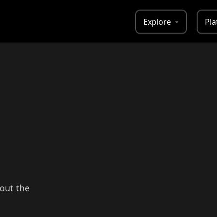
Explore
Pla
bout the