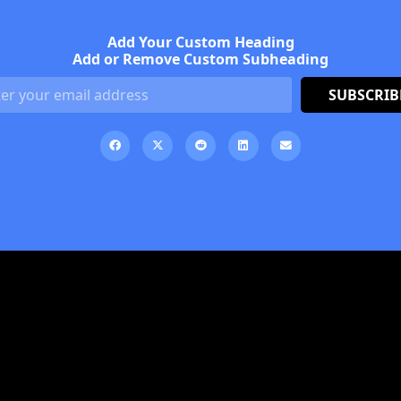
Add Your Custom Heading
Add or Remove Custom Subheading
SUBSCRIB