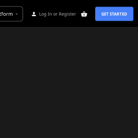
tform
Log In
or
Register
GET STARTED